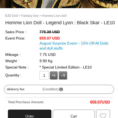
BJD Doll
> Fantasy line
> Homme Lion doll
Homme Lion Doll - Legend Lyon : Black Skar - LE10
Sales Price :
775.38 USD
Event Price:
659.07 USD
August Surprise Event – 15% Off All Dolls
and doll stuffs
Mileage :
7.75 USD
Weight :
9.90 Kg
Special Note :
* Special Limited Edition - LE10
Quantity :
+1
delivery fee
(Condition)
659.07
USD
Total Purchase Amount:
Order
Cart