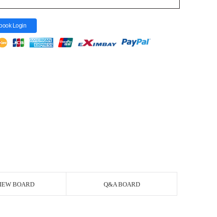
book Login
IEW BOARD
Q&A BOARD