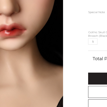
Special Note
Gothic Skull
Brooch (Black
Total