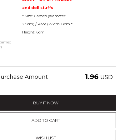
and doll stuffs
* Size: Cameo (diameter:
2.5cm) / Race (Width: 8cm *
Height: 6cm)
 Cameo
)
1.96
 Purchase Amount
USD
BUY IT NOW
ADD TO CART
WISH LIST