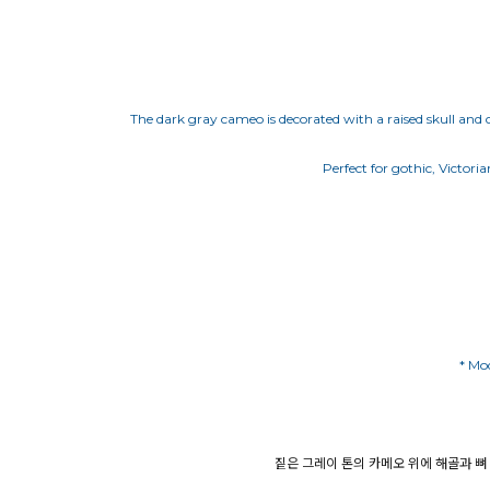
The dark gray cameo is decorated with a raised skull and c
Perfect for gothic, Victori
* Mo
짙은 그레이 톤의 카메오 위에 해골과 