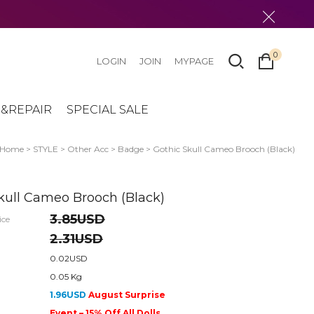
0
LOGIN
JOIN
MYPAGE
&REPAIR
SPECIAL SALE
Home
>
STYLE
>
Other Acc
>
Badge
> Gothic Skull Cameo Brooch (Black)
kull Cameo Brooch (Black)
3.85USD
ice
2.31USD
0.02USD
0.05 Kg
1.96USD
August Surprise
Event – 15% Off All Dolls