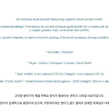
An antique-style brooch featuring a gothic skull cameo motif.
rossbones design, framed by an ornate antique-gold border for a classic yet dram
s, capes, jackets, hats, and other doll outfits.
an, pirate-inspired, or dark romantic styling, this small accessory brings a bol
* Includes : 1 brooch
* Style : Gothic / Antique / Cameo / Skull Motif
del: Trinity Doll F – Violet Dream Dress Up Eugenia – LE10 (Height: 105 cm / abo
고딕한 분위기의 해골 카메오 장식이 돋보이는 앤티크 스타일 브로치입니다.
뼈 장식이 입체적으로 표현되어 있으며, 가장자리에는 앤티크 골드 컬러의 섬세한 프레임이 