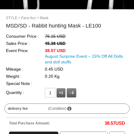
STYLE
> Face Acc
> Mask
MSD/SD - Rabbit hunting Mask - LE100
Consumer Price :
76.15 USD
Sales Price :
45.38 USD
Event Price:
38.57 USD
August Surprise Event – 15% Off All Dolls
and doll stuffs
Mileage :
0.45 USD
Weight :
0.20 Kg
Special Note :
Quantity :
+1
delivery fee
(Condition)
38.57
USD
Total Purchase Amount: