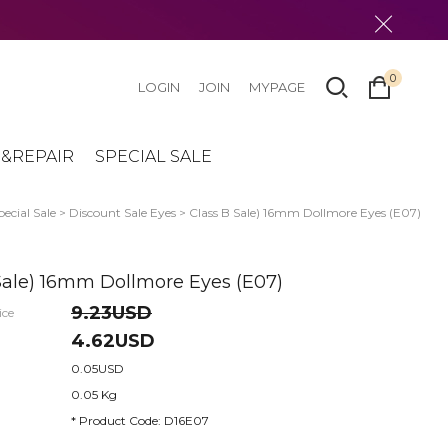
0
LOGIN
JOIN
MYPAGE
&REPAIR
SPECIAL SALE
pecial Sale
>
Discount Sale Eyes
> Class B Sale) 16mm Dollmore Eyes (E07)
Sale) 16mm Dollmore Eyes (E07)
9.23USD
ice
4.62USD
0.05USD
0.05 Kg
* Product Code: D16E07