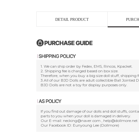
DETAIL PRODUCT
PURCH
1. We can ship order by Fedex, EMS, Rincos, Kpacket.
2. Shipping fee is charged based on box size.
Therefore, when you buy a big size doll stuff, shipping f
3.All of our BJD Dolls are adult collectible Ball Jointed 
BJD Dolls are not a toy for display purposes only.
If you find out damage of our dolls and doll stuffs, con
parts to you when your doll is damaged in delivery.
Our E-mail: necking@naver.com , help@dollmore.net
Our Facebook ID: Eunyoung Lee (Dollmore)