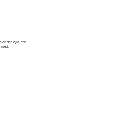
 of the eye, etc.
unded.