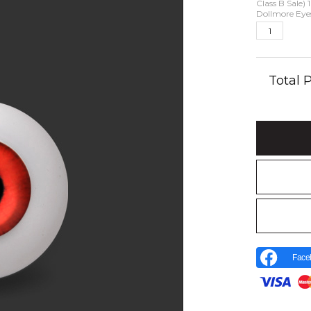
Class B Sale
Dollmore Eye
Total
Face