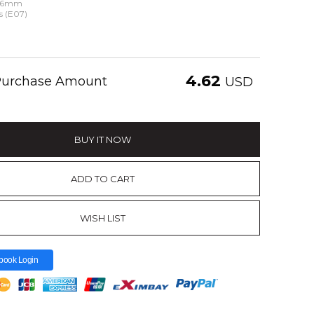
) 16mm
s (E07)
4.62
 Purchase Amount
USD
BUY IT NOW
ADD TO CART
WISH LIST
book Login