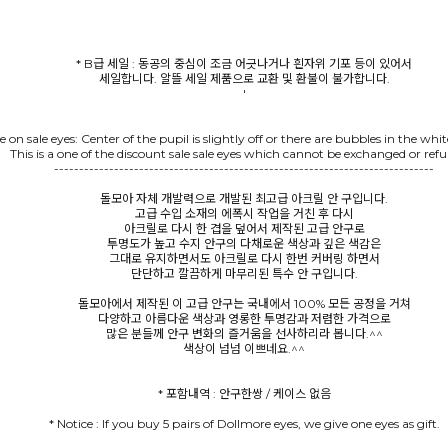
* B급 세일 : 동공의 중심이 조금 어긋나거나 흰자위 기포 등이 있어서
세일합니다. 알뜰 세일 제품으로 교환 및 환불이 불가합니다.
'
 on sale eyes: Center of the pupil is slightly off or there are bubbles in the white
This is a one of the discount sale sale eyes which cannot be exchanged or ref
----------------------------------------------------------------------------
돌모아 자체 개발력으로 개발된 최고급 아크릴 안 구입니다.
고급 수입 소재의 에폭시 작업을 거친 후 다시
아크릴로 다시 한 겹을 덮어서 제작된 고급 안구로
투명도가 높고 수지 안구의 다채로운 색상과 깊은 색감은
그대로 유지하면서도 아크릴로 다시 한번 커버링 하면서
단단하고 깔끔하게 마무리된 특수 안 구입니다.
돌모아에서 제작된 이 고급 안구는 국내에서 100% 모든 공정을 거쳐
다양하고 아름다운 색상과 영롱한 투명감과 저렴한 가격으로
많은 분들께 안구 변화의 즐거움을 선사하리라 봅니다.^^
색상이 넘넘 이쁘네요.^^
* Notice : If you buy 5 pairs of Dollmore eyes, we give one eyes as gift.