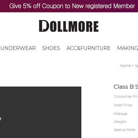
UNDERWEAR
SHOES
ACC&FURNITURE
MAKING
Home
>
S
Class B 
Consumer Pr
Sales Price
Mileage
Weight
Special Note