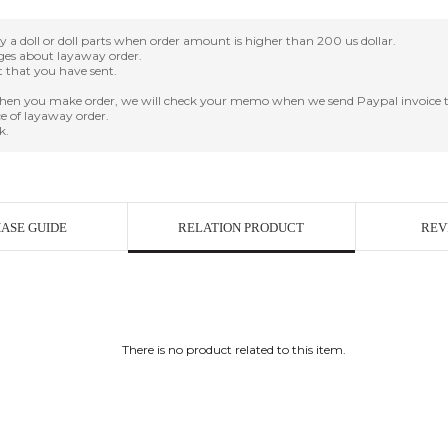
oll or doll parts when order amount is higher than 200 us dollar.
nges about layaway order.
it that you have sent.
en you make order, we will check your memo when we send Paypal invoice t
e of layaway order.
k.
ASE GUIDE
RELATION PRODUCT
REV
There is no product related to this item.