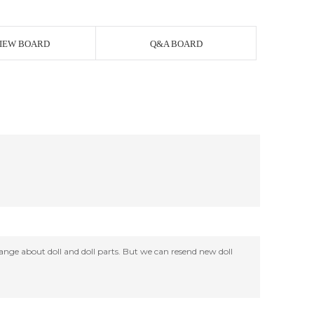
IEW BOARD
Q&A BOARD
change about doll and doll parts. But we can resend new doll