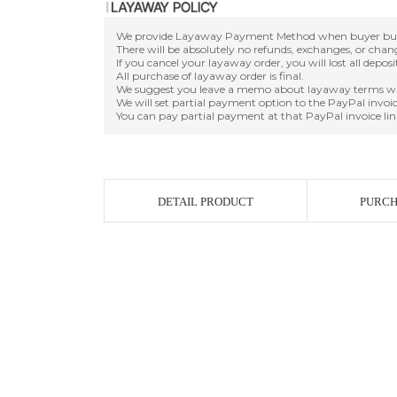
We provide Layaway Payment Method when buyer buy a d
There will be absolutely no refunds, exchanges, or cha
If you cancel your layaway order, you will lost all depos
All purchase of layaway order is final.
We suggest you leave a memo about layaway terms wh
We will set partial payment option to the PayPal invoic
You can pay partial payment at that PayPal invoice lin
DETAIL PRODUCT
PURCH