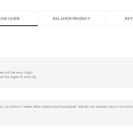
ASE GUIDE
RELATION PRODUCT
REV
ee will be very high.
Doll for Ages 15 and Up.
tact us within 1 week after receiving the packet. We do not accept return or ex