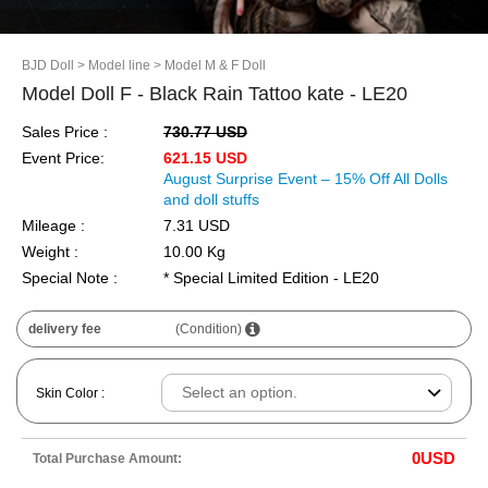
BJD Doll
> Model line
> Model M & F Doll
Model Doll F - Black Rain Tattoo kate - LE20
Sales Price :
730.77 USD
Event Price:
621.15 USD
August Surprise Event – 15% Off All Dolls
and doll stuffs
Mileage :
7.31 USD
Weight :
10.00 Kg
Special Note :
* Special Limited Edition - LE20
delivery fee
(Condition)
Skin Color :
0
USD
Total Purchase Amount: