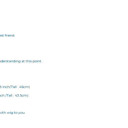
est friend.
nderstanding at this point.
ch /Tall : 43.5cm)