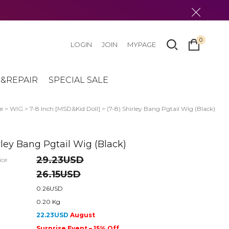
0
LOGIN
JOIN
MYPAGE
&REPAIR
SPECIAL SALE
e
>
WIG
>
7-8 Inch [MSD&Kid Doll]
> (7-8) Shirley Bang Pgtail Wig (Black)
irley Bang Pgtail Wig (Black)
29.23USD
ice
26.15USD
0.26USD
0.20 Kg
22.23USD
August
Surprise Event – 15% Off