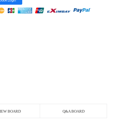
book Login
IEW BOARD
Q&A BOARD