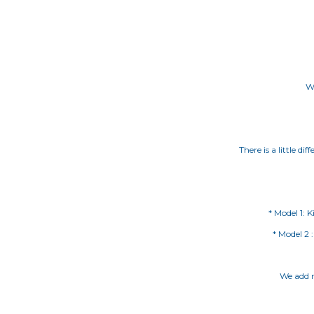
We
There is a little d
* Model 2 