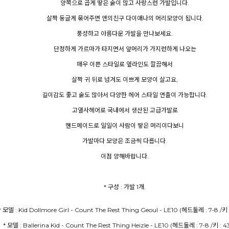
양쪽으로 곱게 땋은 숱이 많고 사랑스런 가발입니다.
살짝 둥글게 묶어주면 앤의친구 다이애나의 머리모양이 됩니다.
풍성하고 아름다운 가발을 만나보세요.
단정하게 가르마가 타지면서 앞머리가 가지런하게 나오는
매우 이쁜 스타일로 옆라인도 깔끔해서
살짝 귀 뒤로 넘겨도 이쁘게 모양이 살고요,
길이감도 좋고 숱도 많아서 다양한 헤어 스타일 연출이 가능합니다.
고열사헤어로 국내에서 생산된 고급가발로
핸드메이드로 일일이 사람이 땋은 머리이다보니
가발마다 모양은 조금씩 다릅니다.
이점 양해바랍니다.
* 구성 : 가발 1개.
* 모델 : Ballerina Kid - Count The Rest Thing Heizle - LE10 (헤드둘레 : 7-8 /키 : 4