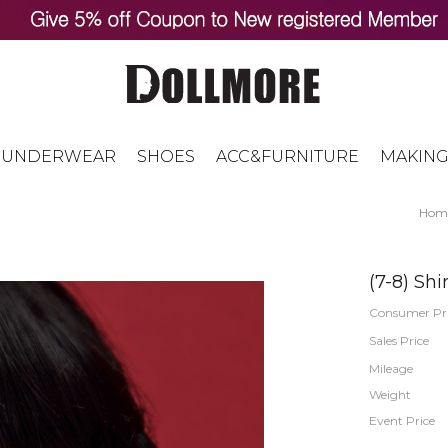
UNDERWEAR
SHOES
ACC&FURNITURE
MAKING
Hom
(7-8) Sh
Consumer Pr
Sales Price
Mileage
Weight
Event Price