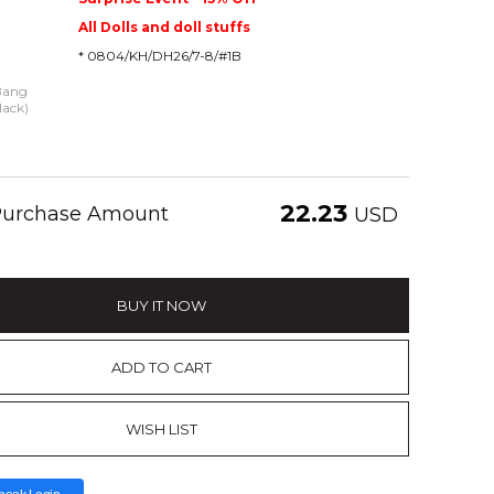
All Dolls and doll stuffs
* 0804/KH/DH26/7-8/#1B
 Bang
lack)
22.23
 Purchase Amount
USD
BUY IT NOW
ADD TO CART
WISH LIST