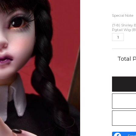
Special Note
(7-8) Shirley
Pgtail Wig (B
Total