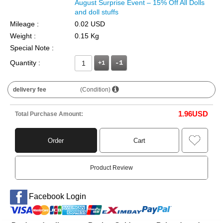
August Surprise Event – 15% Off All Dolls
and doll stuffs
Mileage :
0.02 USD
Weight :
0.15 Kg
Special Note :
Quantity :
+1
delivery fee
(Condition)
1.96
USD
Total Purchase Amount:
Order
Cart
Product Review
Facebook Login