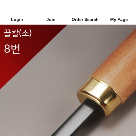
Login
Join
Order Search
My Page