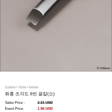
Custom
> Tools
> Graver
화홍 조각도 8번 끌칼(소)
Sales Price :
2.31 USD
Event Price:
1.96 USD