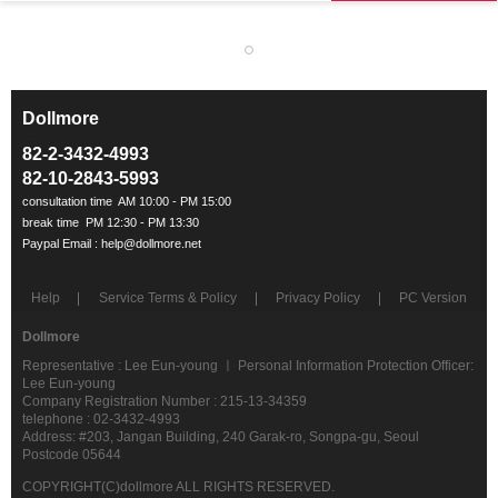
Dollmore
ㅡ
82-2-3432-4993
82-10-2843-5993
Help
Service Terms & Policy
Privacy Policy
PC Version
Dollmore
Representative : Lee Eun-young ㅣ Personal Information Protection Officer:
Lee Eun-young
Company Registration Number : 215-13-34359
telephone : 02-3432-4993
Address: #203, Jangan Building, 240 Garak-ro, Songpa-gu, Seoul
Postcode 05644
COPYRIGHT(C)dollmore ALL RIGHTS RESERVED.