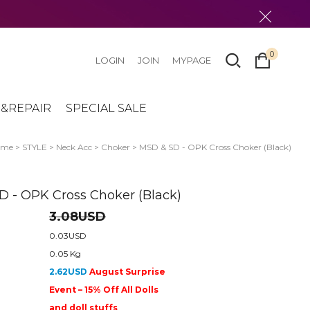
0
LOGIN
JOIN
MYPAGE
&REPAIR
SPECIAL SALE
ome
>
STYLE
>
Neck Acc
>
Choker
> MSD & SD - OPK Cross Choker (Black)
 - OPK Cross Choker (Black)
3.08USD
0.03USD
0.05 Kg
2.62USD
August Surprise
Event – 15% Off All Dolls
and doll stuffs