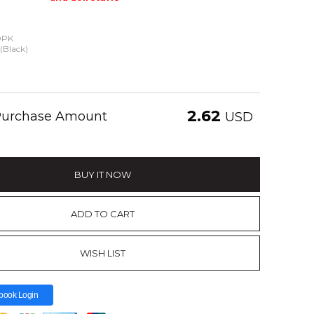
OPK
(Black)
2.62
 Purchase Amount
USD
BUY IT NOW
ADD TO CART
WISH LIST
book Login