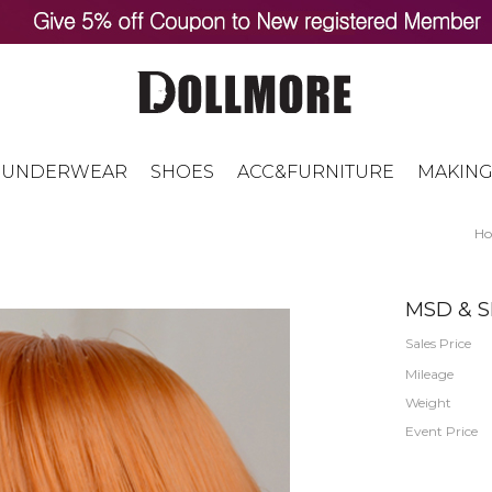
UNDERWEAR
SHOES
ACC&FURNITURE
MAKING
H
MSD & SD
Sales Price
Mileage
Weight
Event Price