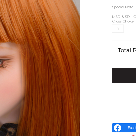
Special Note
MSD & SD - 
Cross Choker 
Total
Face