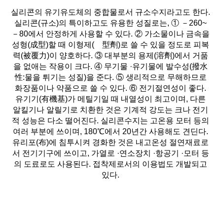
실리콘의 유기유도체의 중합물로서 규소수지라고도 한다.
실리콘(규소)의 특이하고도 유용한 성질로는, ① －260~
－80에서 안정하게 사용할 수 있다. ② 가소물이나 금속을
성형(成型)할 때 이형제(離型劑)로 쓸 수 있을 정도로 피복
력(被覆力)이 양호하다. ③ 대부분의 용제(溶劑)에서 거품
을 없애는 작용이 크다. ④ 무기물 ·유기물에 발수성(撥水
性:물을 튀기는 성질)을 준다. ⑤ 생리적으로 무해하므로
화장품이나 약품으로 쓸 수 있다. ⑥ 전기절연성이 좋다.
유기기(有機基)가 메틸기일 때 내열성이 최고이며, 다른
알킬기나 알릴기로 치환한 것은 기계적 강도는 크나 전기
적 성능은 다소 떨어진다. 실리콘수지는 고온용 모터 등의
여러 부분에 쓰이며, 180℃에서 20년간 사용해도 견딘다.
유리포(布)에 침투시켜 경화한 것은 내고온성 절연재료로
서 전기기구에 쓰이고, 가열로 ·연소장치 ·항공기 ·모터 등
의 도료로도 사용된다. 접착제로서의 이용법도 개발되고
있다.