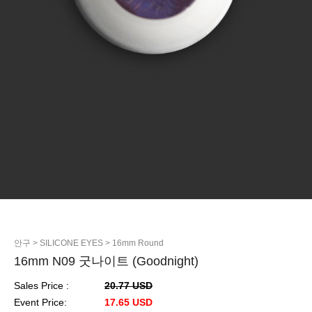
안구
> SILICONE EYES
> 16mm Round
16mm N09 굿나이트 (Goodnight)
Sales Price :
20.77 USD
Event Price:
17.65 USD