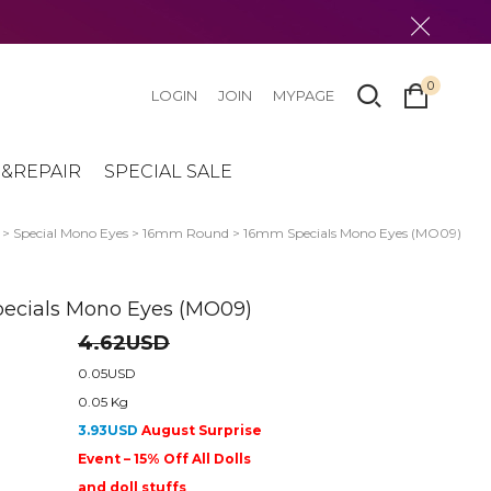
0
LOGIN
JOIN
MYPAGE
&REPAIR
SPECIAL SALE
>
Special Mono Eyes
>
16mm Round
> 16mm Specials Mono Eyes (MO09)
ecials Mono Eyes (MO09)
4.62USD
0.05USD
0.05 Kg
3.93USD
August Surprise
Event – 15% Off All Dolls
and doll stuffs