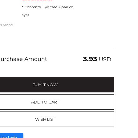
* Contents: Eye case + pair of
eyes
ls Mono
3.93
 Purchase Amount
USD
BUY IT NOW
ADD TO CART
WISH LIST
book Login