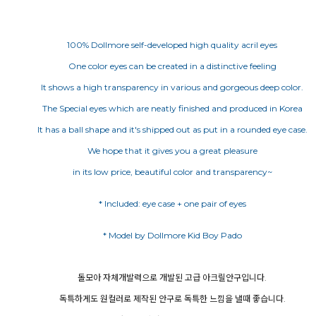
100% Dollmore self-developed high quality acril eyes
One color eyes can be created in a distinctive feeling
It shows a high transparency in various and gorgeous deep color.
The Special eyes which are neatly finished and produced in Korea
It has a ball shape and it's shipped out as put in a rounded eye case.
We hope that it gives you a great pleasure
in its low price, beautiful color and transparency~
* Included: eye case + one pair of eyes
돌모아 자체개발력으로 개발된 고급 아크릴안구입니다.
독특하게도 원컬러로 제작된 안구로 독특한 느낌을 낼때 좋습니다.