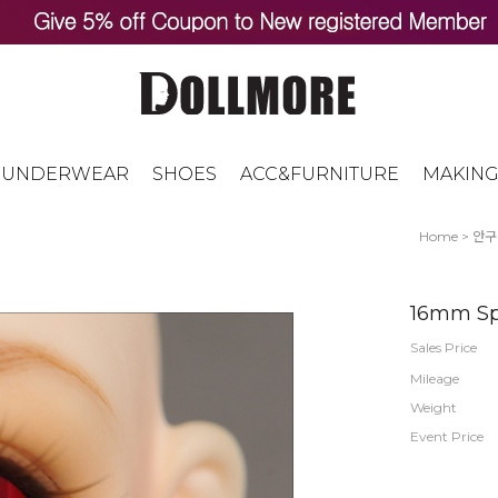
UNDERWEAR
SHOES
ACC&FURNITURE
MAKING
Home
>
안구
16mm Sp
Sales Price
Mileage
Weight
Event Price