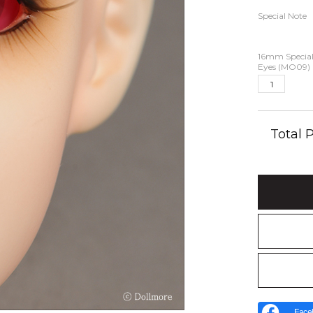
Special Note
16mm Specia
Eyes (MO09)
Total
Face