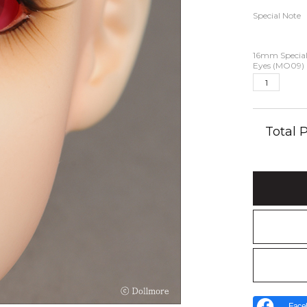
Special Note
16mm Specia
Eyes (MO09)
Total
Face