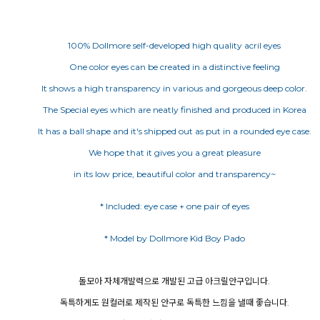
100% Dollmore self-developed high quality acril eyes
One color eyes can be created in a distinctive feeling
It shows a high transparency in various and gorgeous deep color.
The Special eyes which are neatly finished and produced in Korea
It has a ball shape and it's shipped out as put in a rounded eye case.
We hope that it gives you a great pleasure
in its low price, beautiful color and transparency~
* Included: eye case + one pair of eyes
돌모아 자체개발력으로 개발된 고급 아크릴안구입니다.
독특하게도 원컬러로 제작된 안구로 독특한 느낌을 낼때 좋습니다.