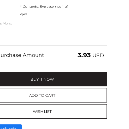
* Contents: Eye case + pair of
eyes
ls Mono
3.93
 Purchase Amount
USD
BUY IT NOW
ADD TO CART
WISH LIST
book Login