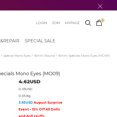
0
LOGIN
JOIN
MYPAGE
&REPAIR
SPECIAL SALE
>
Special Mono Eyes
>
16mm Round
> 16mm Specials Mono Eyes (MO09)
ecials Mono Eyes (MO09)
4.62USD
0.05USD
0.05 Kg
3.93USD
August Surprise
Event – 15% Off All Dolls
and doll stuffs