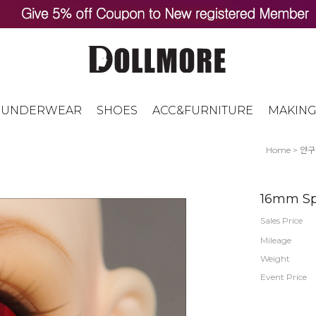
UNDERWEAR
SHOES
ACC&FURNITURE
MAKING
Home
>
안구
16mm Sp
Sales Price
Mileage
Weight
Event Price