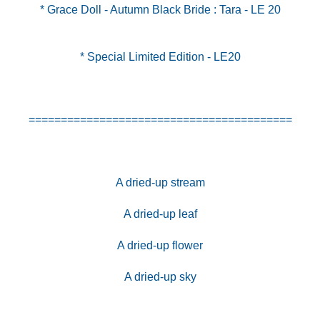
* Grace Doll - Autumn Black Bride : Tara - LE 20
* Special Limited Edition - LE20
=========================================
A dried-up stream
A dried-up leaf
A dried-up flower
A dried-up sky