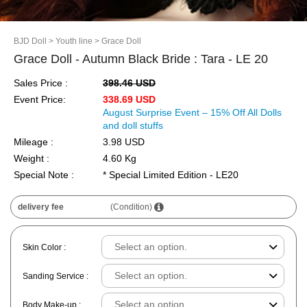
BJD Doll
> Youth line
> Grace Doll
Grace Doll - Autumn Black Bride : Tara - LE 20
Sales Price :
398.46 USD
Event Price:
338.69 USD
August Surprise Event – 15% Off All Dolls
and doll stuffs
Mileage :
3.98 USD
Weight :
4.60 Kg
Special Note :
* Special Limited Edition - LE20
delivery fee
(Condition)
Skin Color :
Sanding Service :
Body Make-up :