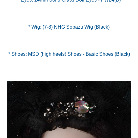
* Wig: (7-8) NHG Sobazu Wig (Black)