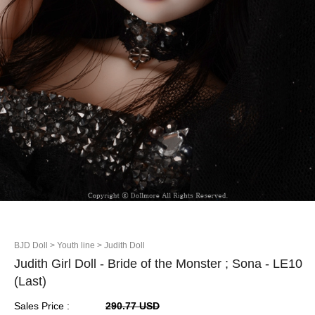
BJD Doll
> Youth line
> Judith Doll
Judith Girl Doll - Bride of the Monster ; Sona - LE10
(Last)
Sales Price :
290.77 USD