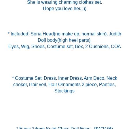
She is wearing charming clothes set.
Hope you love her. :))
* Included: Sona Head(no make up, normal skin), Judith
Doll body(high heel parts),
Eyes, Wig, Shoes, Costume set, Box, 2 Cushions, COA
* Costume Set: Dress, Inner Dress, Arm Deco, Neck
choker, Hair veil, Hair Ornaments 2 piece, Panties,
Stockings
* Eyes: 14mm Solid Glass Doll Eyes - PW24(B)