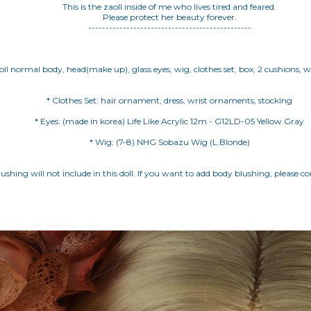
This is the zaoll inside of me who lives tired and feared.
Please protect her beauty forever.
-----------------------------------------------
aoll normal body, head(make up), glass eyes, wig, clothes set, box, 2 cushions, 
* Wig: (7-8) NHG Sobazu Wig (L.Blonde)