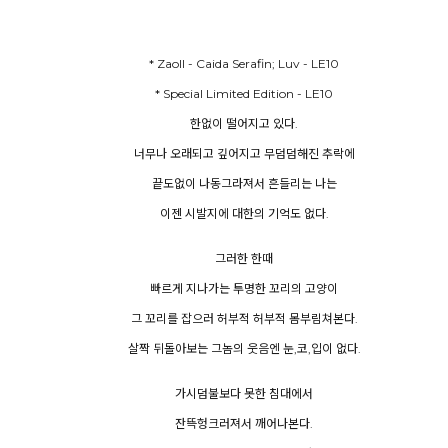
* Special Limited Edition - LE10
한없이 떨어지고 있다.
너무나 오래되고 깊어지고 무덤덤해진 추락에
끝도없이 나동그라져서 흔들리는 나는
이젠 시발지에 대한의 기억도 없다.
그러한 한때
빠르게 지나가는 투명한 꼬리의 고양이
그 꼬리를 잡으러 허부적 허부적 몸부림쳐본다.
살짝 뒤돌아보는 그놈의 웃음엔 눈,코,입이 없다.
가시덤불보다 못한 침대에서
잔뜩헝크러져서 깨어나본다.