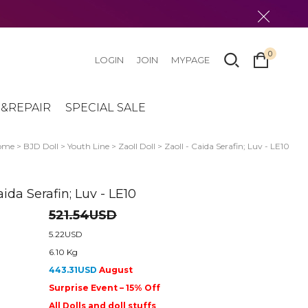
0
LOGIN
JOIN
MYPAGE
&REPAIR
SPECIAL SALE
ome
>
BJD Doll
>
Youth Line
>
Zaoll Doll
> Zaoll - Caida Serafin; Luv - LE10
aida Serafin; Luv - LE10
521.54USD
5.22USD
6.10 Kg
443.31USD
August
Surprise Event – 15% Off
All Dolls and doll stuffs