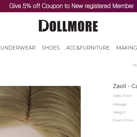
UNDERWEAR
SHOES
ACC&FURNITURE
MAKING
H
Zaoll - C
Sales Price
Mileage
Weight
Event Price