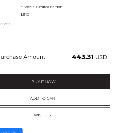
* Special Limited Edition -
LE10
Serafin;
443.31
 Purchase Amount
USD
BUY IT NOW
ADD TO CART
WISH LIST
book Login