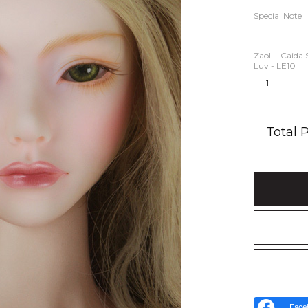
Special Note
Zaoll - Caida 
Luv - LE10
Total
Face