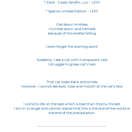
* Special Limited Edition - LE10
I fall down limitless
I tumble down and tremble
because of this endliss falling
I even forget the starting point
Suddenly, i see a cat with transparent tails
I struggle to grasp cat's tails
That cat looks back and smiles
however, i cannot see eyes, nose and mouth at the cat's face
I come to life on the bed which is bad than thorny thicket
I am in a tangle and cannot realize that this is the end of the world or
the end of the precipitation.
-----------------------------------------------