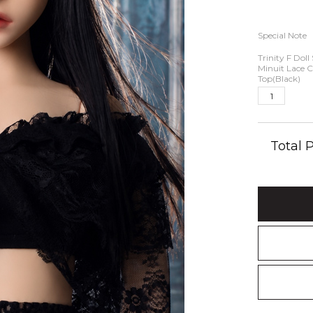
Special Note
Trinity F Doll 
Minuit Lace C
Top(Black)
Total