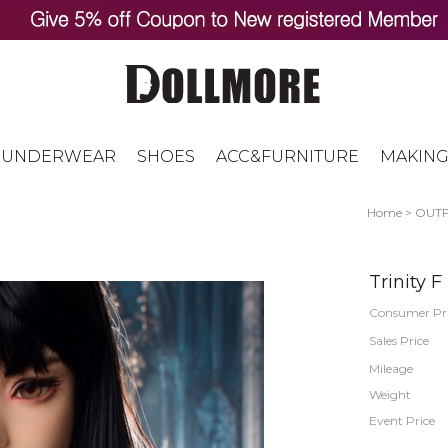
UNDERWEAR
SHOES
ACC&FURNITURE
MAKING
Home
>
OUTF
Trinity F
Consumer Pr
Sales Price
Mileage
Weight
Event Price