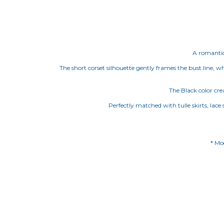
A romantic 
The short corset silhouette gently frames the bust line, wh
The Black color cr
Perfectly matched with tulle skirts, lace 