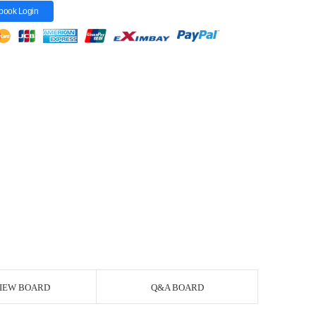
book Login
IEW BOARD
Q&A BOARD