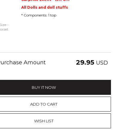
All Dolls and doll stuffs
* Components: 1 top
Size -
orset
29.95
 Purchase Amount
USD
BUY IT NOW
ADD TO CART
WISH LIST