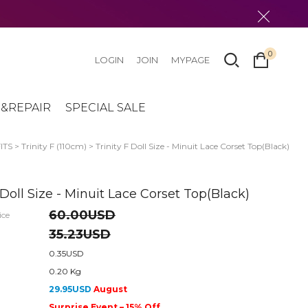
0
LOGIN
JOIN
MYPAGE
&REPAIR
SPECIAL SALE
ITS
>
Trinity F (110cm)
> Trinity F Doll Size - Minuit Lace Corset Top(Black)
 Doll Size - Minuit Lace Corset Top(Black)
60.00USD
ice
35.23USD
0.35USD
0.20 Kg
29.95USD
August
Surprise Event – 15% Off