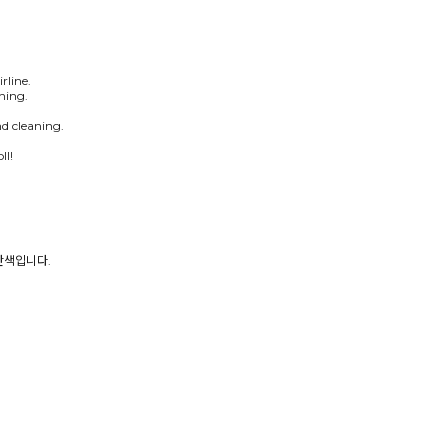
rline.
hing.
nd cleaning.
ll!
노란색입니다.