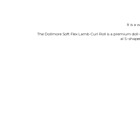
It is a
The Dollmore Soft Flex Lamb Curl Roll is a premium doll‑w
al S‑shaped