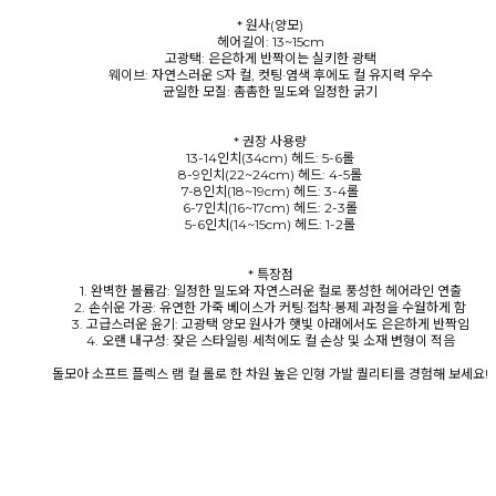
* 원사(양모)
헤어길이: 13~15cm
고광택: 은은하게 반짝이는 실키한 광택
웨이브: 자연스러운 S자 컬, 컷팅·염색 후에도 컬 유지력 우수
균일한 모질: 촘촘한 밀도와 일정한 굵기
* 권장 사용량
13-14인치(34cm) 헤드: 5-6롤
8-9인치(22~24cm) 헤드: 4-5롤
7-8인치(18~19cm) 헤드: 3-4롤
6-7인치(16~17cm) 헤드: 2-3롤
5-6인치(14~15cm) 헤드: 1-2롤
* 특장점
1. 완벽한 볼륨감: 일정한 밀도와 자연스러운 컬로 풍성한 헤어라인 연출
2. 손쉬운 가공: 유연한 가죽 베이스가 커팅·접착·봉제 과정을 수월하게 함
3. 고급스러운 윤기: 고광택 양모 원사가 햇빛 아래에서도 은은하게 반짝임
4. 오랜 내구성: 잦은 스타일링·세척에도 컬 손상 및 소재 변형이 적음
돌모아 소프트 플렉스 램 컬 롤로 한 차원 높은 인형 가발 퀄리티를 경험해 보세요!