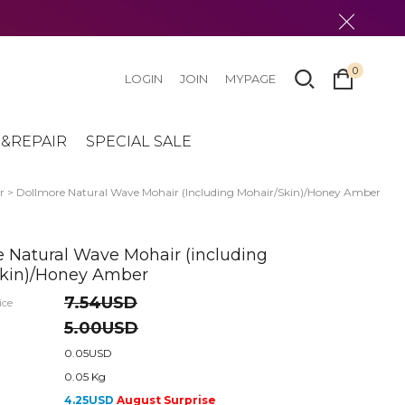
0
LOGIN
JOIN
MYPAGE
&REPAIR
SPECIAL SALE
r
> Dollmore Natural Wave Mohair (including Mohair/skin)/Honey Amber
 Natural Wave Mohair (including
skin)/Honey Amber
7.54USD
ice
5.00USD
0.05USD
0.05 Kg
4.25USD
August Surprise