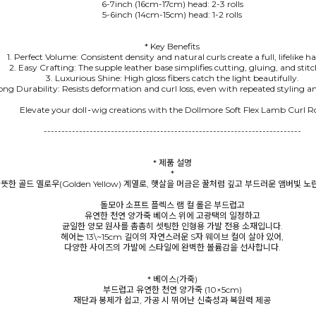
6-7inch (16cm-17cm) head: 2-3 rolls
5-6inch (14cm-15cm) head: 1-2 rolls
* Key Benefits
1. Perfect Volume: Consistent density and natural curls create a full, lifelike hai
2. Easy Crafting: The supple leather base simplifies cutting, gluing, and stitc
3. Luxurious Shine: High gloss fibers catch the light beautifully.
ong Durability: Resists deformation and curl loss, even with repeated styling a
Elevate your doll‑wig creations with the Dollmore Soft Flex Lamb Curl Ro
-------------------------------------------------------------------------
* 제품 설명
*
뜻한 골드 옐로우(Golden Yellow) 계열로, 햇살을 머금은 꿀처럼 깊고 부드러운 앰버빛 
돌모아 소프트 플렉스 램 컬 롤은 부드럽고
유연한 천연 양가죽 베이스 위에 고광택의 일정하고
균일한 양모 원사를 촘촘히 셋팅한 인형용 가발 전용 소재입니다.
헤어는 13\~15cm 길이의 자연스러운 S자 웨이브 컬이 살아 있어,
다양한 사이즈의 가발에 스타일에 완벽한 볼륨감을 선사합니다.
* 베이스(가죽)
부드럽고 유연한 천연 양가죽 (10×5cm)
재단과 봉제가 쉽고, 가공 시 뛰어난 신축성과 복원력 제공