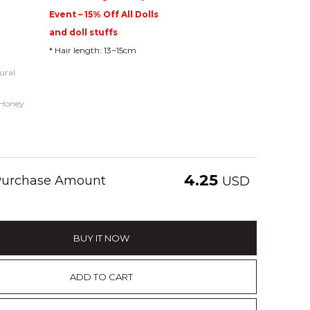
Event – 15% Off All Dolls
and doll stuffs
* Hair length: 13~15cm
ural
/Honey
4.25
 Purchase Amount
USD
BUY IT NOW
ADD TO CART