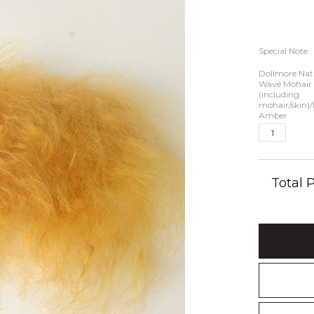
Special Note
Dollmore Nat
Wave Mohair
(including
mohair/skin)
Amber
Total