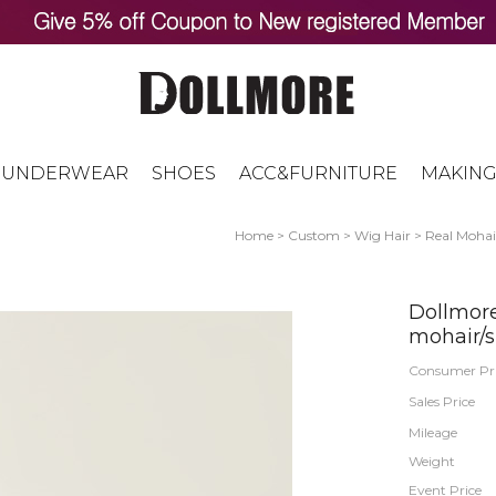
UNDERWEAR
SHOES
ACC&FURNITURE
MAKING
Home
>
Custom
>
Wig Hair
>
Real Mohai
Dollmore
mohair/
Consumer Pr
Sales Price
Mileage
Weight
Event Price