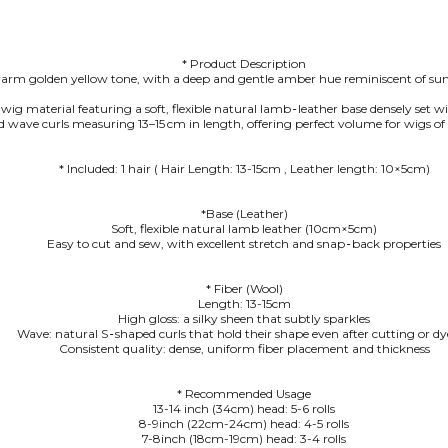
* Product Description
 warm golden yellow tone, with a deep and gentle amber hue reminiscent of su
ig material featuring a soft, flexible natural lamb‑leather base densely set w
 wave curls measuring 13–15 cm in length, offering perfect volume for wigs of al
* Included: 1 hair ( Hair Length: 13-15cm , Leather length: 10×5cm)
*Base (Leather)
Soft, flexible natural lamb leather (10cm×5cm)
Easy to cut and sew, with excellent stretch and snap‑back properties
* Fiber (Wool)
Length: 13-15cm
High gloss: a silky sheen that subtly sparkles
Wave: natural S‑shaped curls that hold their shape even after cutting or d
Consistent quality: dense, uniform fiber placement and thickness
* Recommended Usage
13-14 inch (34cm) head: 5-6 rolls
8-9inch (22cm-24cm) head: 4-5 rolls
7-8inch (18cm-19cm) head: 3-4 rolls