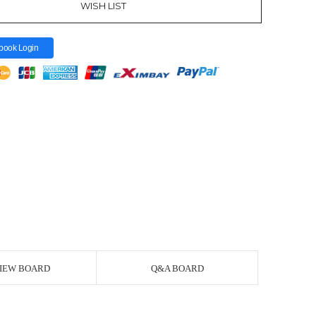
WISH LIST
book Login
IEW BOARD
Q&A BOARD