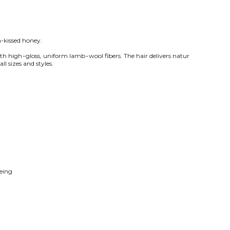
n-kissed honey.
ith high‑gloss, uniform lamb‑wool fibers. The hair delivers natur
l sizes and styles.
yeing