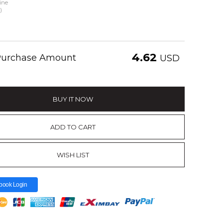
ine
)
4.62
 Purchase Amount
USD
BUY IT NOW
ADD TO CART
WISH LIST
book Login