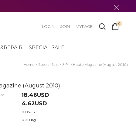
0
LOGIN
JOIN
MYPAGE
&REPAIR
SPECIAL SALE
Home
>
Special Sale
>
서적
> Haute Magazine (August 2010)
agazine (August 2010)
18.46USD
ice
4.62USD
0.05USD
0.30 Kg