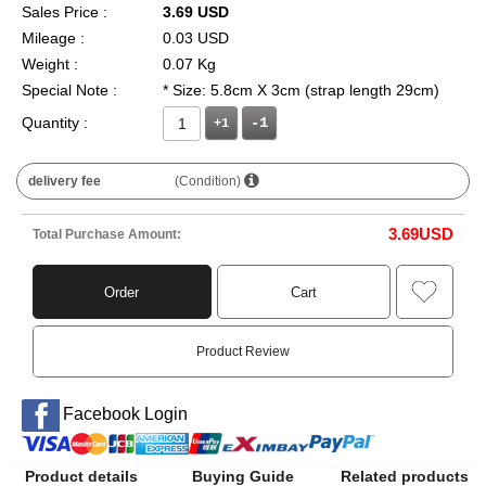
Sales Price :
3.69 USD
Mileage :
0.03 USD
Weight :
0.07 Kg
Special Note :
* Size: 5.8cm X 3cm (strap length 29cm)
Quantity :
+1
delivery fee
(Condition)
3.69
USD
Total Purchase Amount:
Order
Cart
Product Review
Facebook Login
Product details
Buying Guide
Related products