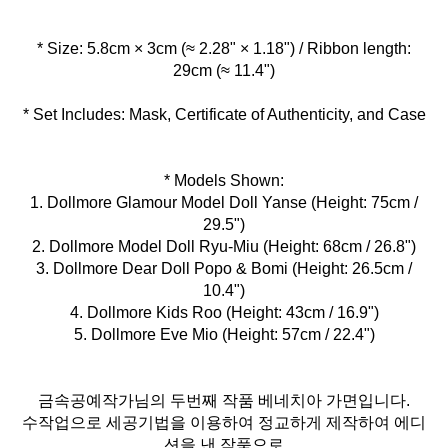
* Size: 5.8cm × 3cm (≈ 2.28" × 1.18") / Ribbon length:
* Set Includes: Mask, Certificate of Authenticity, and Case
* Models Shown:
1. Dollmore Glamour Model Doll Yanse (Height: 75cm /
29.5")
2. Dollmore Model Doll Ryu-Miu (Height: 68cm / 26.8")
3. Dollmore Dear Doll Popo & Bomi (Height: 26.5cm /
10.4")
4. Dollmore Kids Roo (Height: 43cm / 16.9")
5. Dollmore Eve Mio (Height: 57cm / 22.4")
금속공예작가님의 두번째 작품 베네치아 가면입니다.
수작업으로 세공기법을 이용하여 정교하게 제작하여 에디
션을 낸 작품으로