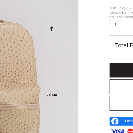
(On Sale)MSD
person ball-jo
doll backpack
Total
Face