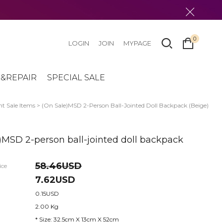
0
LOGIN
JOIN
MYPAGE
&REPAIR
SPECIAL SALE
t Sale Items
> (On Sale)MSD 2-Person Ball-Jointed Doll Backpack (Beige)
)MSD 2-person ball-jointed doll backpack
58.46USD
ice
7.62USD
0.15USD
2.00 Kg
* Size: 32.5cm X 13cm X 52cm