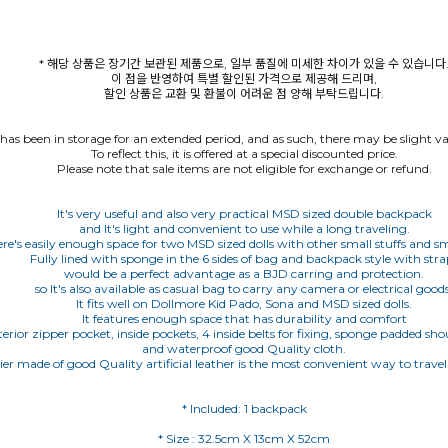
* 해당 상품은 장기간 보관된 제품으로, 일부 품질에 미세한 차이가 있을 수 있습니다
이 점을 반영하여 특별 할인된 가격으로 제공해 드리며,
할인 상품은 교환 및 환불이 어려운 점 양해 부탁드립니다.
 has been in storage for an extended period, and as such, there may be slight var
To reflect this, it is offered at a special discounted price.
Please note that sale items are not eligible for exchange or refund.
It's very useful and also very practical MSD sized double backpack
and It's light and convenient to use while a long traveling.
re's easily enough space for two MSD sized dolls with other small stuffs and sma
Fully lined with sponge in the 6 sides of bag and backpack style with stra
would be a perfect advantage as a BJD carring and protection.
so It's also available as casual bag to carry any camera or electrical goods
It fits well on Dollmore Kid Pado, Sona and MSD sized dolls.
It features enough space that has durability and comfort
terior zipper pocket, inside pockets, 4 inside belts for fixing, sponge padded sho
and waterproof good Quality cloth.
rier made of good Quality artificial leather is the most convenient way to travel