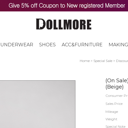
UNDERWEAR
SHOES
ACC&FURNITURE
MAKING
Home
>
Special Sale
>
Discoun
(On Sale
(Beige)
Consumer Pr
Sales Price
Mileage
Weight
Special Note