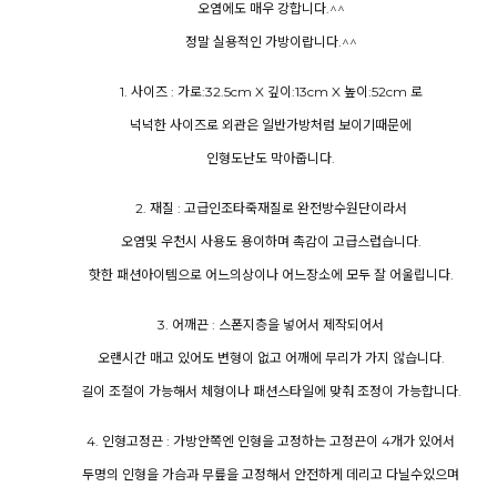
오염에도 매우 강합니다.^^
정말 실용적인 가방이랍니다.^^
1. 사이즈 : 가로:32.5cm X 깊이:13cm X 높이:52cm 로
넉넉한 사이즈로 외관은 일반가방처럼 보이기때문에
인형도난도 막아줍니다.
2. 재질 : 고급인조타죽재질로 완전방수원단이라서
오염및 우천시 사용도 용이하며 촉감이 고급스럽습니다.
핫한 패션아이템으로 어느의상이나 어느장소에 모두 잘 어울립니다.
3. 어깨끈 : 스폰지층을 넣어서 제작되어서
오랜시간 매고 있어도 변형이 없고 어깨에 무리가 가지 않습니다.
길이 조절이 가능해서 체형이나 패션스타일에 맞춰 조정이 가능합니다.
4. 인형고정끈 : 가방안쪽엔 인형을 고정하는 고정끈이 4개가 있어서
두명의 인형을 가슴과 무릎을 고정해서 안전하게 데리고 다닐수있으며