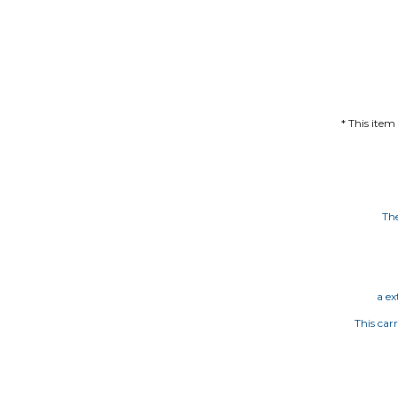
* This item
The
a ex
This car