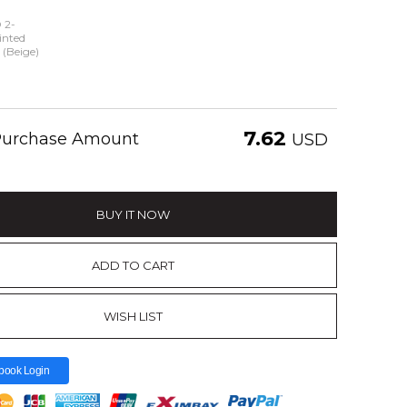
 2-
inted
 (Beige)
7.62
 Purchase Amount
USD
BUY IT NOW
ADD TO CART
WISH LIST
book Login