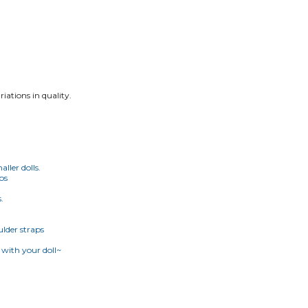
.
iations in quality.
ller dolls.
ps
.
ulder straps
 with your doll~