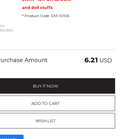
and doll stuffs
* Product Code: DM-10106
ore
 (BR/BR)
6.21
 Purchase Amount
USD
BUY IT NOW
ADD TO CART
WISH LIST