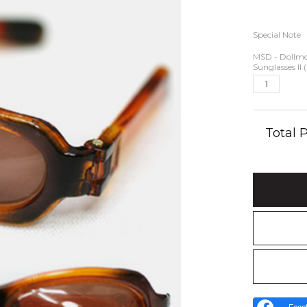
Special Note
MSD - Dollm
Sunglasses II
Total