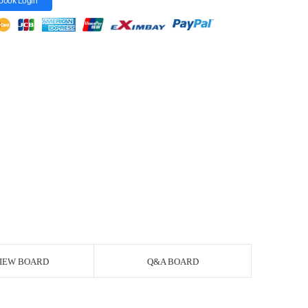
book Login
IEW BOARD
Q&A BOARD