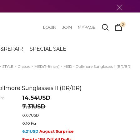
0
LOGIN
JOIN
MYPAGE
&REPAIR
SPECIAL SALE
>
STYLE
>
Glasses
>
MSD(7-8inch)
> MSD - Dollmore Sunglasses II (BR/BR)
llmore Sunglasses II (BR/BR)
14.54USD
ice
7.31USD
0.07USD
0.10 Kg
6.21USD
August Surprise
Event – 15% Off All Dolls