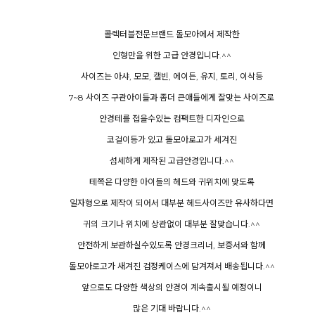
콜렉터블전문브랜드 돌모아에서 제작한
인형만을 위한 고급 안경입니다.^^
사이즈는 아샤, 모모, 캘빈, 에이든, 유지, 토리, 이삭등
7~8 사이즈 구관아이들과 좀더 큰애들에게 잘맞는 사이즈로
안경테를 접을수있는 컴팩트한 디자인으로
코걸이등가 있고 돌모아로고가 세겨진
섬세하게 제작된 고급안경입니다.^^
테쪽은 다양한 아이들의 헤드와 귀위치에 맞도록
일자형으로 제작이 되어서 대부분 헤드사이즈만 유사하다면
귀의 크기나 위치에 상관없이 대부분 잘맞습니다.^^
안전하게 보관하실수있도록 안경크리너, 보증서와 함께
돌모아로고가 새겨진 검정케이스에 담겨져서 배송됩니다.^^
앞으로도 다양한 색상의 안경이 계속출시될 예정이니
많은 기대 바랍니다.^^