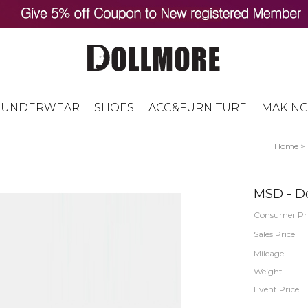
UNDERWEAR
SHOES
ACC&FURNITURE
MAKING
Home
>
MSD - Do
Consumer Pr
Sales Price
Mileage
Weight
Event Price