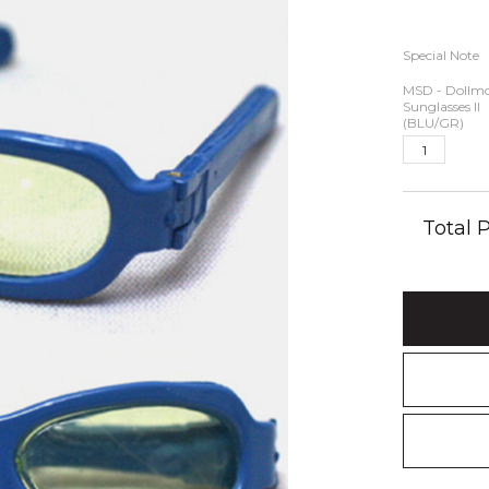
Special Note
MSD - Dollm
Sunglasses II
(BLU/GR)
Total