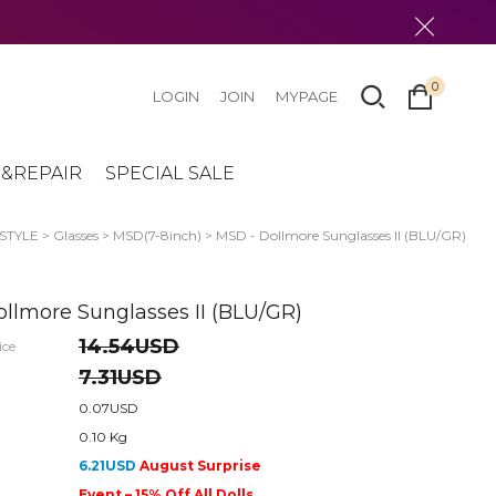
0
LOGIN
JOIN
MYPAGE
&REPAIR
SPECIAL SALE
STYLE
>
Glasses
>
MSD(7-8inch)
> MSD - Dollmore Sunglasses II (BLU/GR)
llmore Sunglasses II (BLU/GR)
14.54USD
ice
7.31USD
0.07USD
0.10 Kg
6.21USD
August Surprise
Event – 15% Off All Dolls