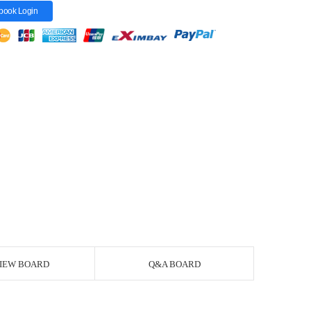
book Login
IEW BOARD
Q&A BOARD