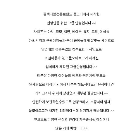
콜렉터블전문브랜드 돌모아에서 제작한
인형만을 위한 고급 안경입니다.^^
사이즈는 아샤, 모모, 캘빈, 에이든, 유지, 토리, 이삭등
7~8 사이즈 구관아이들과 좀더 큰애들에게 잘맞는 사이즈로
안경테를 접을수있는 컴팩트한 디자인으로
코걸이등가 있고 돌모아로고가 세겨진
섬세하게 제작된 고급안경입니다.^^
테쪽은 다양한 아이들의 헤드와 귀위치에 맞도록
일자형으로 제작이 되어서 대부분 헤드사이즈만 유사하다면
귀의 크기나 위치에 상관없이 대부분 잘맞습니다.^^
안전하게 보관하실수있도록 안경크리너, 보증서와 함께
돌모아로고가 새겨진 검정케이스에 담겨져서 배송됩니다.^^
앞으로도 다양한 색상의 안경이 계속출시될 예정이니
많은 기대 바랍니다.^^