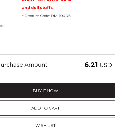
and doll stuffs
* Product Code: DM-10406
ore
6.21
 Purchase Amount
USD
BUY IT NOW
ADD TO CART
WISH LIST