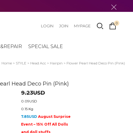
0
LOGIN
JOIN
MYPAGE
&REPAIR
SPECIAL SALE
Home
>
STYLE
>
Head Acc
>
Hairpin
> Flower Pearl Head Deco Pin (Pink)
earl Head Deco Pin (Pink)
9.23USD
0.09USD
0.15 Kg
7.85USD
August Surprise
Event – 15% Off All Dolls
and doll stuffs