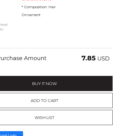
* Composition: Hair
Ornament
 Head
k)
7.85
 Purchase Amount
USD
BUY IT NOW
ADD TO CART
WISH LIST
book Login