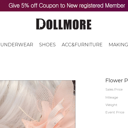
UNDERWEAR
SHOES
ACC&FURNITURE
MAKING
Flower P
Sales Price
Mileage
Weight
Event Price