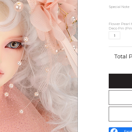
Special Note
Flower Pearl
Deco Pin (Pin
Total
Face