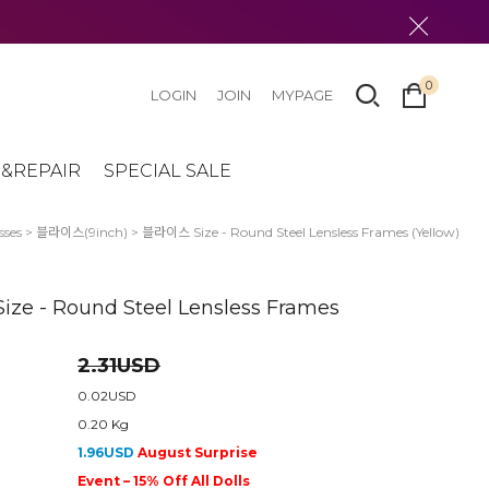
0
LOGIN
JOIN
MYPAGE
&REPAIR
SPECIAL SALE
sses
>
블라이스(9inch)
> 블라이스 Size - Round Steel Lensless Frames (Yellow)
ze - Round Steel Lensless Frames
2.31USD
0.02USD
0.20 Kg
1.96USD
August Surprise
Event – 15% Off All Dolls