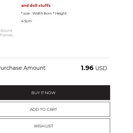
and doll stuffs
* size : Width:8cm * Height:
4.5cm
 Round
s Frames
1.96
 Purchase Amount
USD
BUY IT NOW
ADD TO CART
WISH LIST