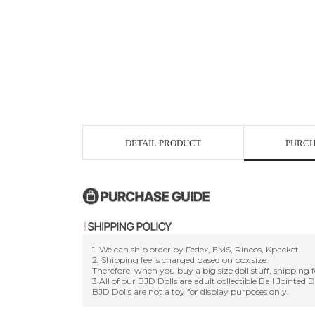
DETAIL PRODUCT
PURCH
1. We can ship order by Fedex, EMS, Rincos, Kpacket.
2. Shipping fee is charged based on box size.
Therefore, when you buy a big size doll stuff, shipping f
3.All of our BJD Dolls are adult collectible Ball Jointed 
BJD Dolls are not a toy for display purposes only.