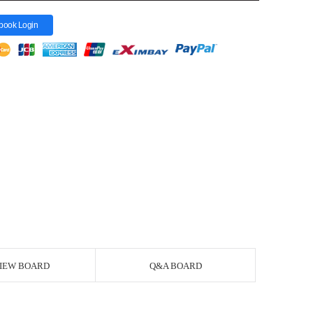
book Login
IEW BOARD
Q&A BOARD