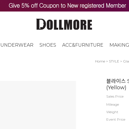
UNDERWEAR
SHOES
ACC&FURNITURE
MAKING
Home
>
STYLE
>
Gla
블라이스 Si
(Yellow)
Sales Price
Mileage
Weight
Event Price