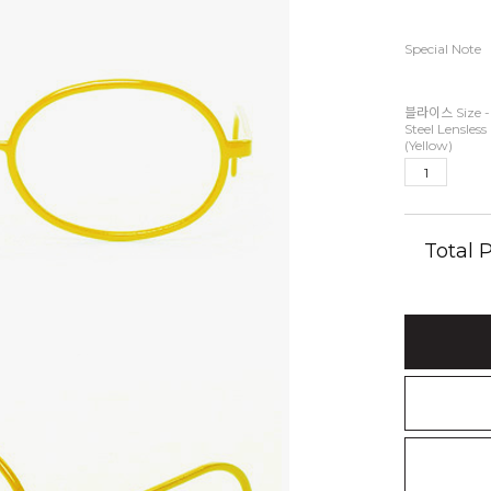
Special Note
블라이스 Size -
Steel Lensles
(Yellow)
Total