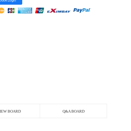
book Login
IEW BOARD
Q&A BOARD