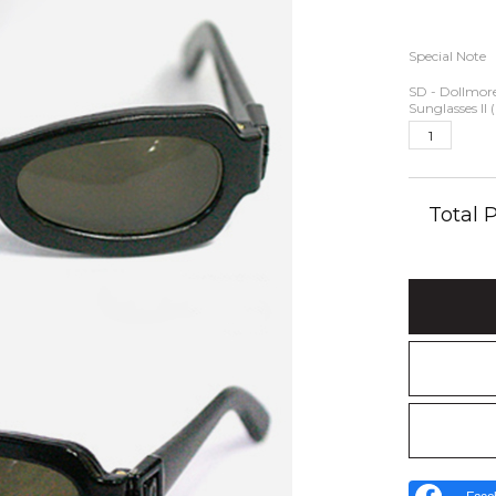
Special Note
SD - Dollmor
Sunglasses II 
Total