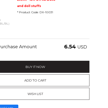
and doll stuffs
* Product Code: DX-10031
e
(BL/BL)
6.54
 Purchase Amount
USD
BUY IT NOW
ADD TO CART
WISH LIST