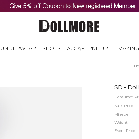
UNDERWEAR
SHOES
ACC&FURNITURE
MAKING
H
SD - Dol
Consumer Pr
Sales Price
Mileage
Weight
Event Price