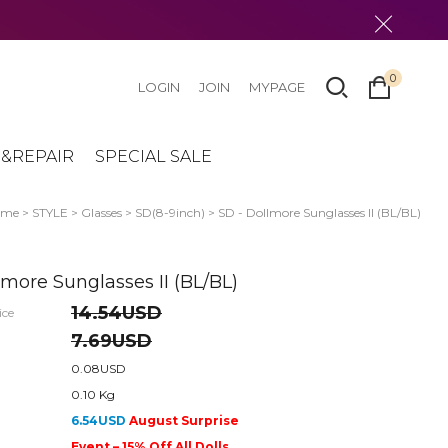
0
LOGIN
JOIN
MYPAGE
&REPAIR
SPECIAL SALE
ome
>
STYLE
>
Glasses
>
SD(8-9inch)
> SD - Dollmore Sunglasses II (BL/BL)
lmore Sunglasses II (BL/BL)
14.54USD
ice
7.69USD
0.08USD
0.10 Kg
6.54USD
August Surprise
Event – 15% Off All Dolls