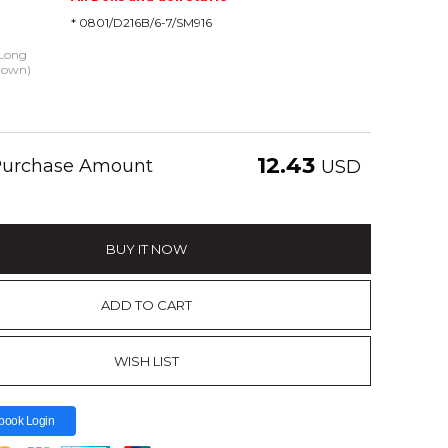
* 0801/D216B/6-7/SM916
 Long
rown)
12.43
 Purchase Amount
USD
BUY IT NOW
ADD TO CART
WISH LIST
book Login