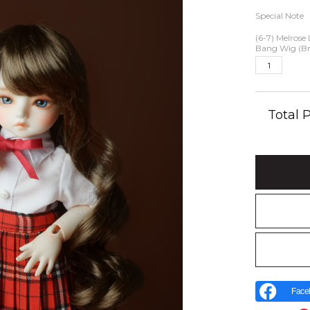
Special Note
(6-7) Melrose
Bang Wig (B
Total
Face