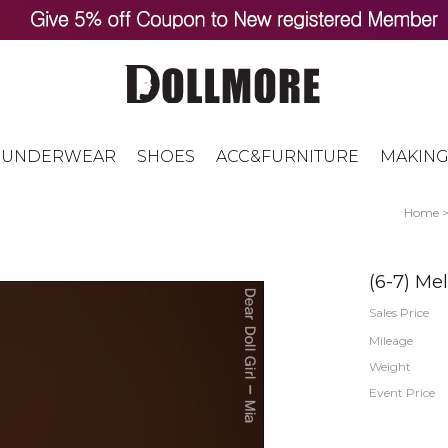
UNDERWEAR
SHOES
ACC&FURNITURE
MAKING
Home
(6-7) Me
Sales Price
Mileage
Weight
Event Price