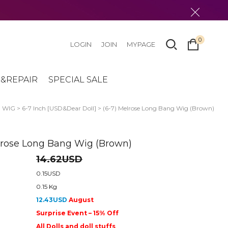
0
LOGIN
JOIN
MYPAGE
&REPAIR
SPECIAL SALE
>
WIG
>
6-7 Inch [USD&Dear Doll]
> (6-7) Melrose Long Bang Wig (Brown)
lrose Long Bang Wig (Brown)
14.62USD
0.15USD
0.15 Kg
12.43USD
August
Surprise Event – 15% Off
All Dolls and doll stuffs