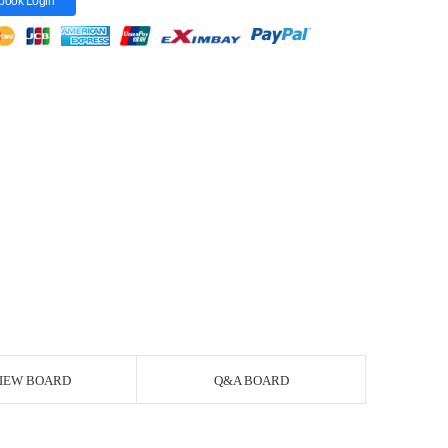
book Login
IEW BOARD
Q&A BOARD