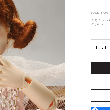
Special Note
(6-7) Guyomi
Wig (Carrot)
Total