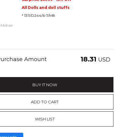
All Dolls and doll stuffs
* 1311/D244/6-7/M8
 Mohair
18.31
 Purchase Amount
USD
BUY IT NOW
ADD TO CART
WISH LIST