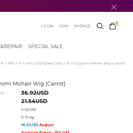
0
LOGIN
JOIN
MYPAGE
&REPAIR
SPECIAL SALE
me
>
WIG
>
6-7 Inch [USD&Dear Doll]
> (6-7) Guyomi Mohair Wig (Carrot)
yomi Mohair Wig (Carrot)
36.92USD
ice
21.54USD
0.22USD
0.10 Kg
18.31USD
August
Surprise Event – 15% Off