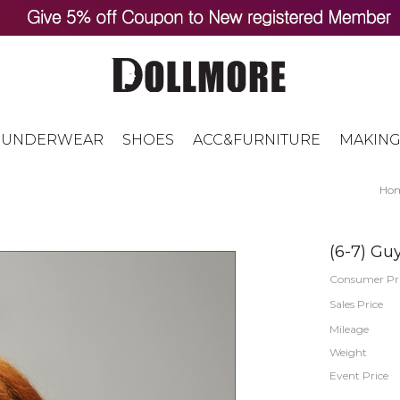
UNDERWEAR
SHOES
ACC&FURNITURE
MAKING
Ho
(6-7) Gu
Consumer Pr
Sales Price
Mileage
Weight
Event Price