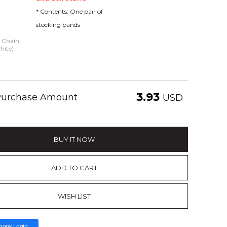
* Contents: One pair of
stocking bands
g Chain
hite)
3.93
 Purchase Amount
USD
BUY IT NOW
ADD TO CART
WISH LIST
book Login