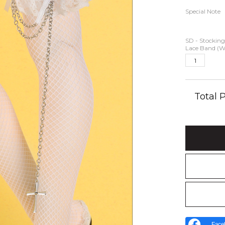
Special Note
SD - Stockin
Lace Band (W
Total
Face