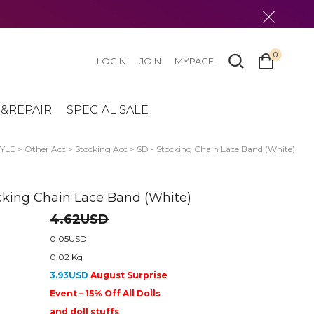
0
LOGIN
JOIN
MYPAGE
&REPAIR
SPECIAL SALE
TYLE
>
Other Acc
>
Stocking Acc
> SD - Stocking Chain Lace Band (White)
cking Chain Lace Band (White)
4.62USD
0.05USD
0.02 Kg
3.93USD
August Surprise
Event – 15% Off All Dolls
and doll stuffs