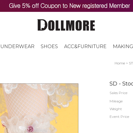
UNDERWEAR
SHOES
ACC&FURNITURE
MAKING
Home
>
S
SD - Sto
Sales Price
Mileage
Weight
Event Price